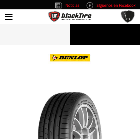
Noticias
Síguenos en Facebook
info@blacktire.es
914 353 309
Atención al cliente: L/V 9:00-14:00 y 15:00-19:00