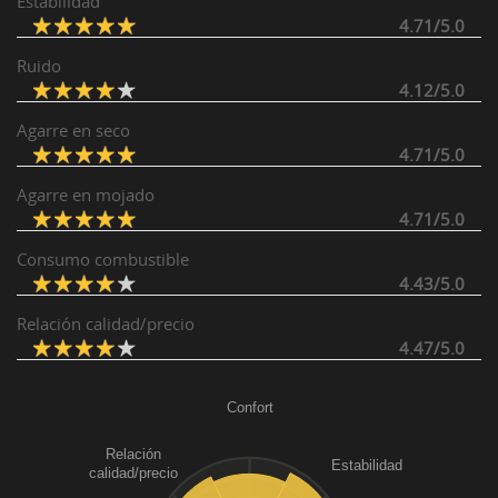
Estabilidad
4.71/5.0
Ruido
4.12/5.0
Agarre en seco
4.71/5.0
Agarre en mojado
4.71/5.0
Consumo combustible
4.43/5.0
Relación calidad/precio
4.47/5.0
Confort
Relación
Estabilidad
calidad/precio