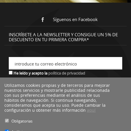
Síguenos en Facebook
INSCRÍBETE A LA NEWSLETTER Y CONSIGUE UN 5% DE
DESCUENTO EN TU PRIMERA COMPRA*
introduce tu correo electrónico
He leído y acepto la
política de privacidad
Utilizamos cookies propias y de terceros para mejorar
nuestros servicios y mostrarle publicidad relacionada
*descuento no acumulable a otras ofertas o promociones.
con sus preferencias mediante el análisis de sus
hábitos de navegación. Si continua navegando,
consideramos que acepta su uso. Puede cambiar la
configuración u obtener más información
aquí
Obligatorias