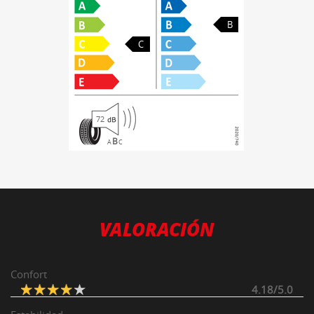
B
C
72
B
A
C
VALORACIÓN
Confort
4.18/5.0