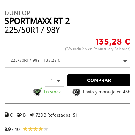
DUNLOP
SPORTMAXX RT 2
225/50R17 98Y
135,28 €
(IVA incluído en Península y Baleares)
225/50R17 98Y - 135.28 €
1
COMPRAR
En stock
Envío y montaje en 48h
C
B
72DB
Reforzados:
Si
8.9
/ 10