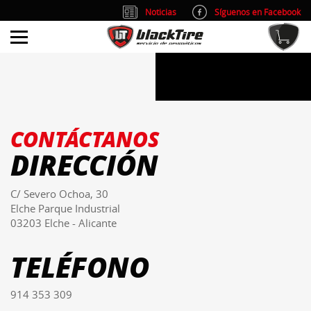
Noticias
Síguenos en Facebook
info@blacktire.es
914 353 309
Atención al cliente: L/V 9:00-14:00 y 15:00-19:00
CONTÁCTANOS
DIRECCIÓN
C/ Severo Ochoa, 30
Elche Parque Industrial
03203 Elche - Alicante
TELÉFONO
914 353 309