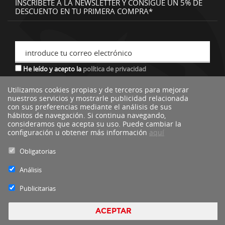
INSCRÍBETE A LA NEWSLETTER Y CONSIGUE UN 5% DE
DESCUENTO EN TU PRIMERA COMPRA*
introduce tu correo electrónico
He leído y acepto la
política de privacidad
Utilizamos cookies propias y de terceros para mejorar
nuestros servicios y mostrarle publicidad relacionada
*descuento no acumulable a otras ofertas o promociones.
con sus preferencias mediante el análisis de sus
hábitos de navegación. Si continua navegando,
consideramos que acepta su uso. Puede cambiar la
configuración u obtener más información
aquí
Obligatorias
Análisis
Publicitarias
ACEPTAR
Blacktire Copyright 2016 - Todos los derechos reservados by
nts