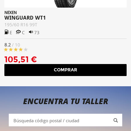
NEXEN
WINGUARD WT1
195/60 R16 99T
E
C
73
8.2
/ 10
105,51 €
COMPRAR
ENCUENTRA TU TALLER