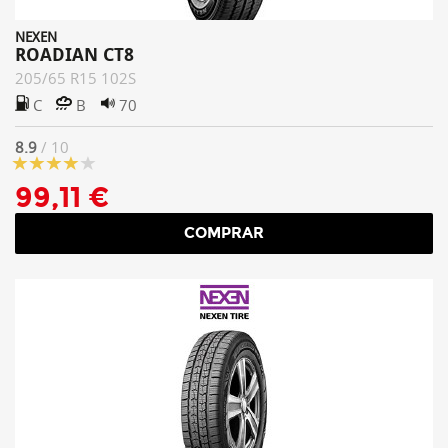
NEXEN
ROADIAN CT8
205/65 R15 102S
C
B
70
8.9
/ 10
99,11 €
COMPRAR