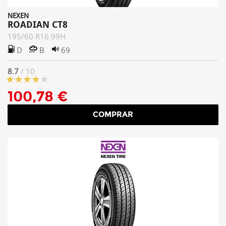
NEXEN
ROADIAN CT8
195/60 R16 99H
D
B
69
8.7
/ 10
100,78 €
COMPRAR