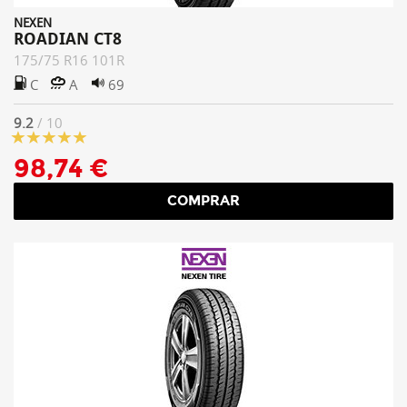
NEXEN
ROADIAN CT8
175/75 R16 101R
C
A
69
9.2
/ 10
98,74 €
COMPRAR