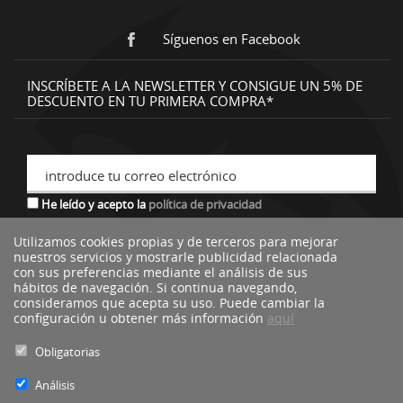
Síguenos en Facebook
INSCRÍBETE A LA NEWSLETTER Y CONSIGUE UN 5% DE
DESCUENTO EN TU PRIMERA COMPRA*
introduce tu correo electrónico
He leído y acepto la
política de privacidad
Utilizamos cookies propias y de terceros para mejorar
nuestros servicios y mostrarle publicidad relacionada
*descuento no acumulable a otras ofertas o promociones.
con sus preferencias mediante el análisis de sus
hábitos de navegación. Si continua navegando,
consideramos que acepta su uso. Puede cambiar la
configuración u obtener más información
aquí
Obligatorias
Análisis