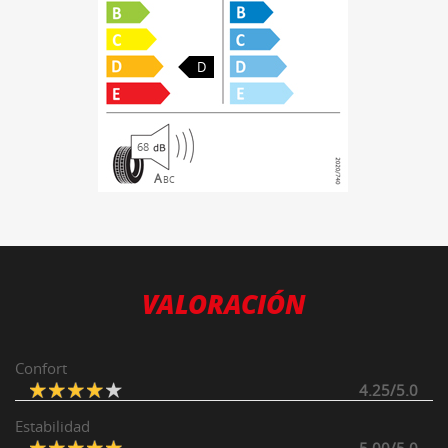
D
68
A
B
C
VALORACIÓN
Confort
4.25/5.0
Estabilidad