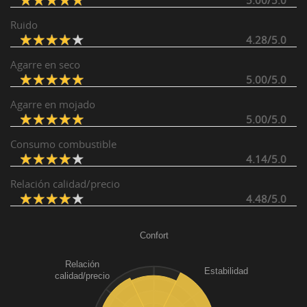
5.00/5.0
Ruido
4.28/5.0
Agarre en seco
5.00/5.0
Agarre en mojado
5.00/5.0
Consumo combustible
4.14/5.0
Relación calidad/precio
4.48/5.0
Confort
Relación
Estabilidad
calidad/precio