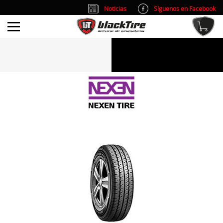
Noticias
Síguenos en Facebook
info@blacktire.es
914 353 309
Atención al cliente: L/V 9:00-14:00 y 15:00-19:00