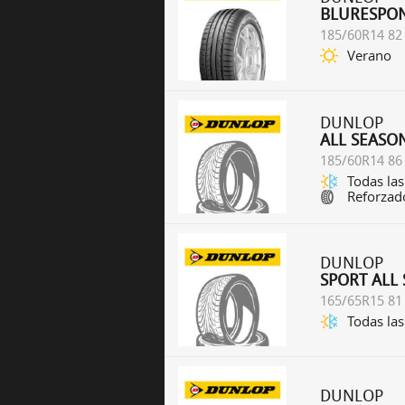
BLURESPO
185/60R14 82
Verano
DUNLOP
ALL SEASO
185/60R14 86
Todas las
Reforzad
DUNLOP
SPORT ALL
165/65R15 81
Todas las
DUNLOP