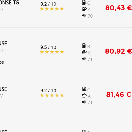
ONSE TG
C
9.2
/ 10
80,43 €
A
 H
70
NSE
B
9.5
/ 10
80,92 
 H
A
71
os
NSE
C
9.2
/ 10
81,46 €
A
 V
71