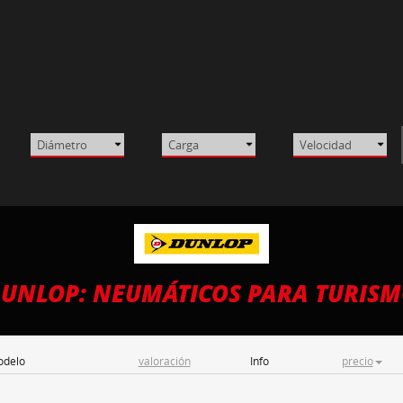
UNLOP: NEUMÁTICOS PARA TURIS
delo
valoración
Info
precio