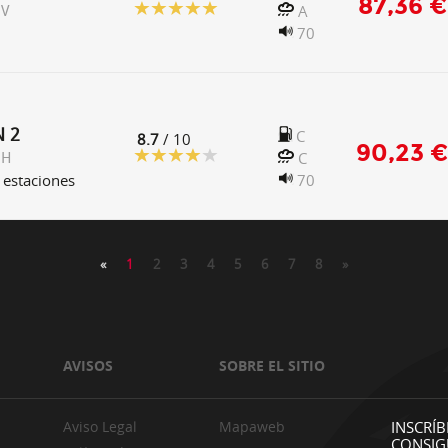
87,36 €
A
 V
70
N 2
C
8.7
/ 10
90,23 €
C
 H
 estaciones
70
«
1
2
3
4
5
6
7
8
»
AVISOS
SOBRE EL SITIO
Aviso Legal
Mapaweb
INSCRÍB
CONSIG