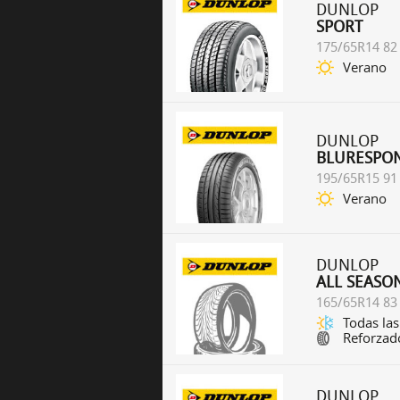
DUNLOP
SPORT
175/65R14 82
Verano
DUNLOP
BLURESPO
195/65R15 91
Verano
DUNLOP
ALL SEASO
165/65R14 83
Todas las
Reforzad
DUNLOP