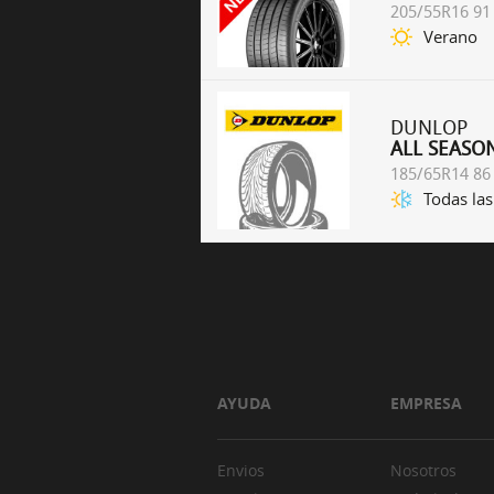
205/55R16 91
Verano
DUNLOP
ALL SEASO
185/65R14 86
Todas las
AYUDA
EMPRESA
Envios
Nosotros