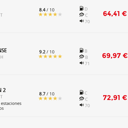
D
8.4
/ 10
64,41 €
C
 T
70
NSE
B
9.2
/ 10
69,97 €
B
 H
71
N 2
C
8.7
/ 10
72,91 €
 T
C
 estaciones
70
os