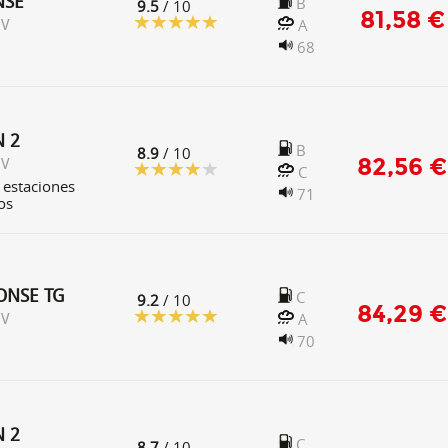
NSE
B
9.5
/ 10
81,58 €
A
 V
68
N 2
B
8.9
/ 10
82,56 €
 V
C
 estaciones
71
os
ONSE TG
C
9.2
/ 10
84,29 €
A
 V
70
N 2
C
8.7
/ 10