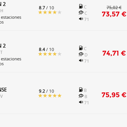
N 2
C
75,02 €
8.7
/ 10
 H
73,57 €
C
 estaciones
71
os
N 2
C
8.4
/ 10
74,71 €
 T
D
 estaciones
71
os
NSE
B
9.2
/ 10
75,95 €
B
 V
71