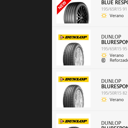
BLUE RESP
195/65R15 91
Verano
DUNLOP
BLURESPO
195/65R15 95
Verano
Reforzad
DUNLOP
BLURESPO
195/50R15 82
Verano
DUNLOP