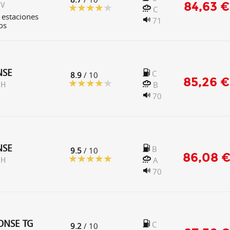
84,63 €
 V
C
 estaciones
71
os
NSE
C
8.9
/ 10
85,26 €
B
 H
70
NSE
B
9.5
/ 10
86,08 
A
 H
70
ONSE TG
C
9.2
/ 10