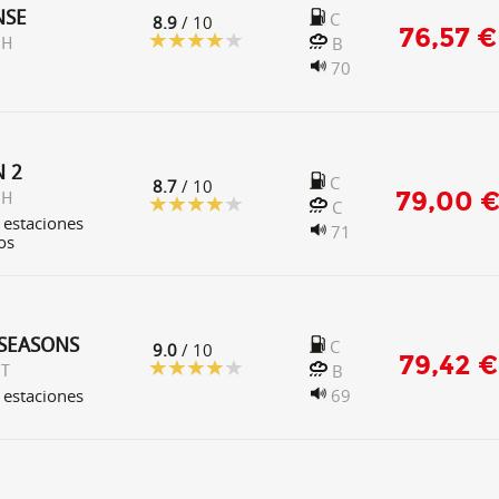
NSE
C
8.9
/ 10
76,57 €
B
 H
70
N 2
C
8.7
/ 10
79,00 
 H
C
 estaciones
71
os
 SEASONS
C
9.0
/ 10
79,42 €
B
 T
 estaciones
69