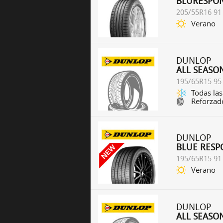
BLURESPO
205/55R16 91
Verano
DUNLOP
ALL SEASO
195/65R15 95
Todas las
Reforzad
DUNLOP
BLUE RESP
195/65R15 91
Verano
DUNLOP
ALL SEASO