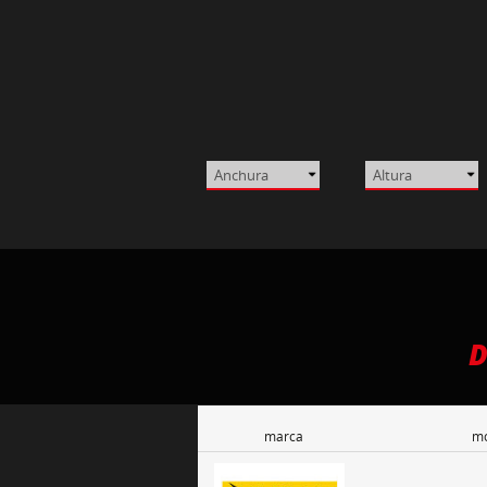
D
marca
mo