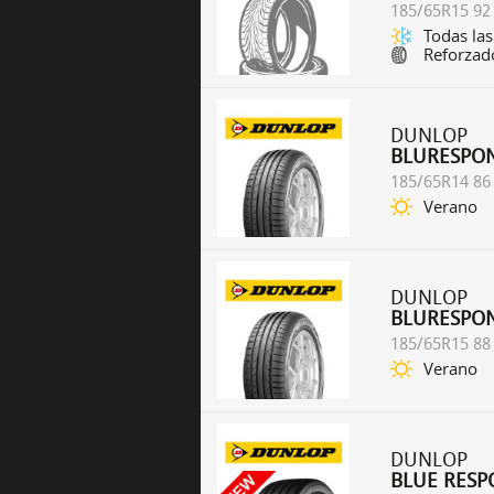
185/65R15 92
Todas las
Reforzad
DUNLOP
BLURESPO
185/65R14 86
Verano
DUNLOP
BLURESPO
185/65R15 88
Verano
DUNLOP
BLUE RESP