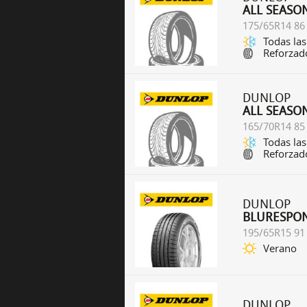
ALL SEASO
175/65R14 86
Todas las
Reforzad
DUNLOP
ALL SEASO
165/70R14 85
Todas las
Reforzad
DUNLOP
BLURESPO
195/65R15 91
Verano
DUNLOP