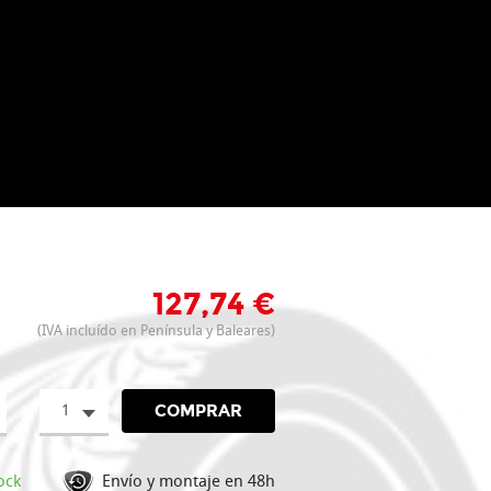
127,74 €
(IVA incluído en Península y Baleares)
1
COMPRAR
ock
Envío y montaje en 48h