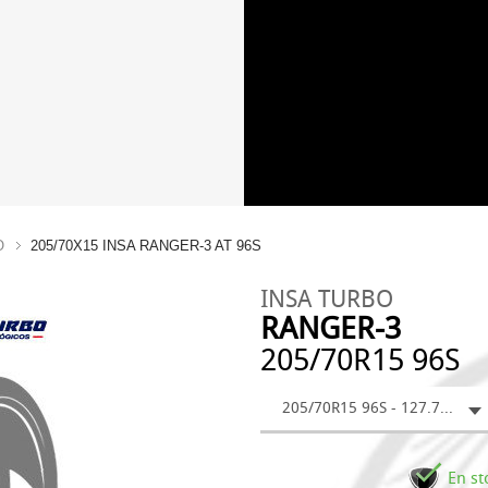
O
205/70X15 INSA RANGER-3 AT 96S
INSA TURBO
RANGER-3
205/70R15 96S
205/70R15 96S - 127.74 €
En st