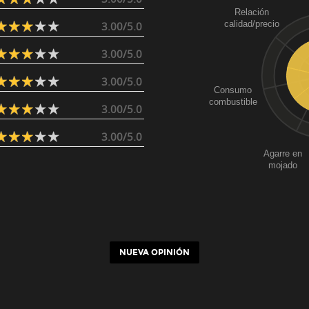
Relación
calidad/precio
3.00/5.0
3.00/5.0
3.00/5.0
Consumo
combustible
3.00/5.0
3.00/5.0
Agarre en
mojado
NUEVA OPINIÓN