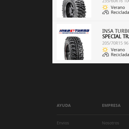
235/60R16 10
Verano
Reciclad
INSA TURB
SPECIAL TR
205/70R15 96
Verano
Reciclad
AYUDA
EMPRESA
Envios
Nosotros