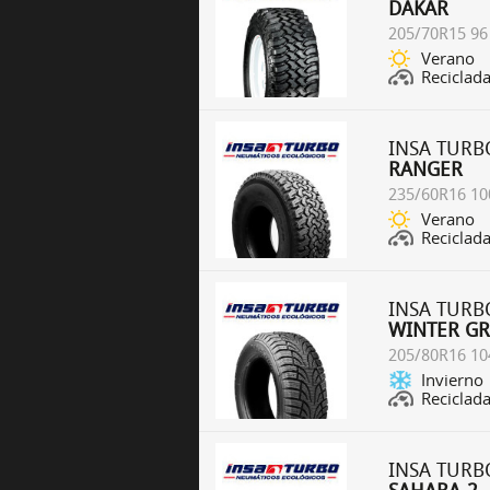
DAKAR
205/70R15 96
Verano
Reciclad
INSA TURB
RANGER
235/60R16 10
Verano
Reciclad
INSA TURB
WINTER GR
205/80R16 10
Invierno
Reciclad
INSA TURB