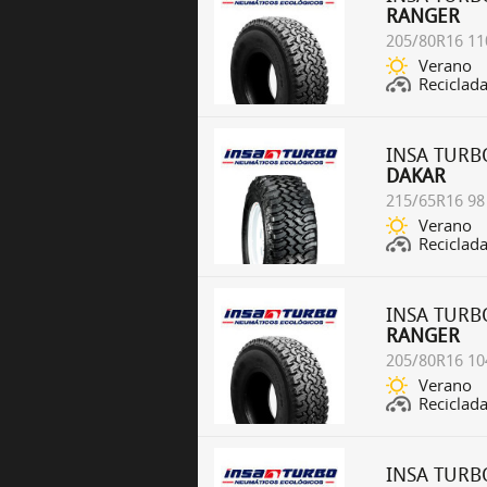
RANGER
205/80R16 11
Verano
Reciclad
INSA TURB
DAKAR
215/65R16 98
Verano
Reciclad
INSA TURB
RANGER
205/80R16 10
Verano
Reciclad
INSA TURB