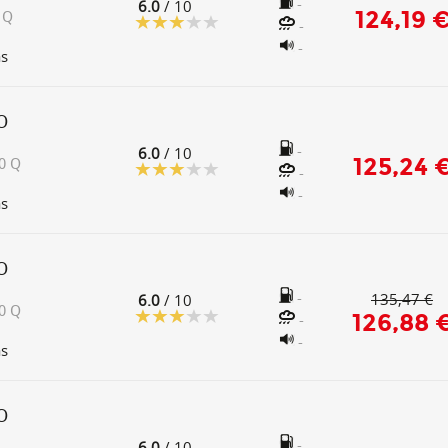
-
6.0
/ 10
124,19 
 Q
-
-
as
O
-
6.0
/ 10
125,24 
0 Q
-
-
as
O
-
135,47 €
6.0
/ 10
0 Q
126,88 
-
-
as
O
-
6.0
/ 10