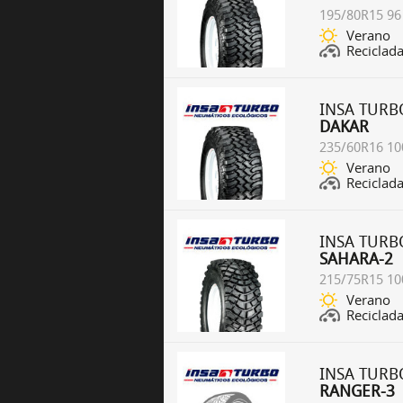
195/80R15 96
Verano
Reciclad
INSA TURB
DAKAR
235/60R16 10
Verano
Reciclad
INSA TURB
SAHARA-2
215/75R15 10
Verano
Reciclad
INSA TURB
RANGER-3