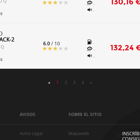
130,16 
0 Q
-
-
as
O
ACK-2
-
6.0
/ 10
132,24 
 Q
-
-
as
«
1
2
3
4
»
AVISOS
SOBRE EL SITIO
Aviso Legal
Mapaweb
INSCRÍB
CONSIG