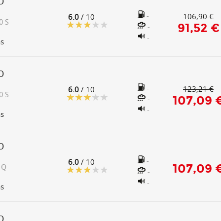
O
-
106,90 €
6.0
/ 10
0 S
91,52 €
-
-
as
O
-
123,21 €
6.0
/ 10
0 S
107,09 
-
-
as
O
-
6.0
/ 10
107,09 
 Q
-
-
as
O