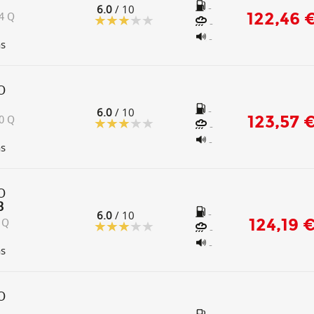
-
6.0
/ 10
122,46 
4 Q
-
-
as
O
-
6.0
/ 10
123,57 
0 Q
-
-
as
O
B
-
6.0
/ 10
124,19 
 Q
-
-
as
O