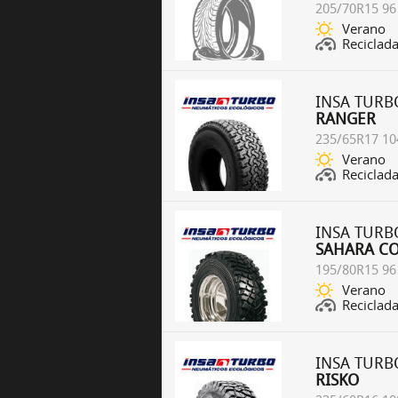
205/70R15 96
Verano
Reciclad
INSA TURB
RANGER
235/65R17 10
Verano
Reciclad
INSA TURB
SAHARA C
195/80R15 96
Verano
Reciclad
INSA TURB
RISKO