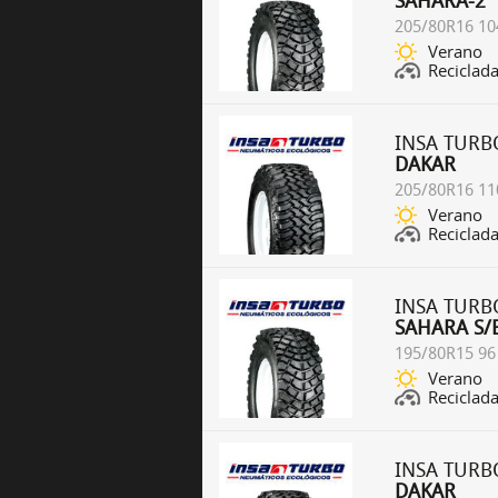
SAHARA-2
205/80R16 10
Verano
Reciclad
INSA TURB
DAKAR
205/80R16 11
Verano
Reciclad
INSA TURB
SAHARA S/
195/80R15 96
Verano
Reciclad
INSA TURB
DAKAR