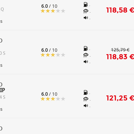
-
6.0
/ 10
118,58 
 Q
-
-
as
O
-
125,79 €
6.0
/ 10
0 S
118,83 
-
-
as
O
IP
-
6.0
/ 10
121,25 
4 S
-
-
as
O