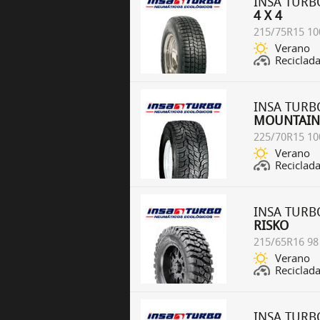
INSA TURB
4 X 4
215/75R15 10
Verano
Reciclad
INSA TURB
MOUNTAIN
225/70R15 10
Verano
Reciclad
INSA TURB
RISKO
215/65R16 98
Verano
Reciclad
INSA TURB