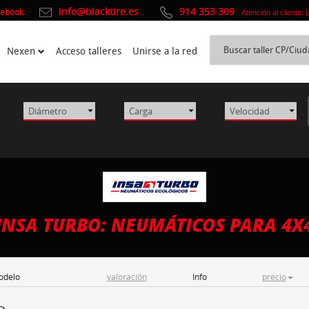
info@blacktire.es
914 353 309
cebook
Atención al cliente:
Nexen
Acceso talleres
Unirse a la red
INSA TURBO: NEUMÁTICOS PARA 4X
odelo
valoración
Info
precio