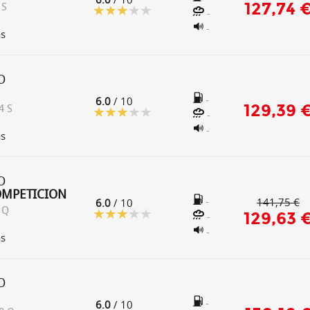
127,74 
 S
-
-
as
O
-
6.0
/ 10
129,39 
4 S
-
-
as
O
OMPETICION
-
141,75 €
6.0
/ 10
 Q
129,63 
-
-
as
O
-
6.0
/ 10