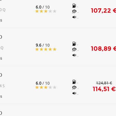
-
6.0
/ 10
107,22 
0 Q
-
-
as
O
-
9.6
/ 10
108,89 
 Q
-
-
as
O
-
124,81 €
6.0
/ 10
4 S
114,51 €
-
-
as
O