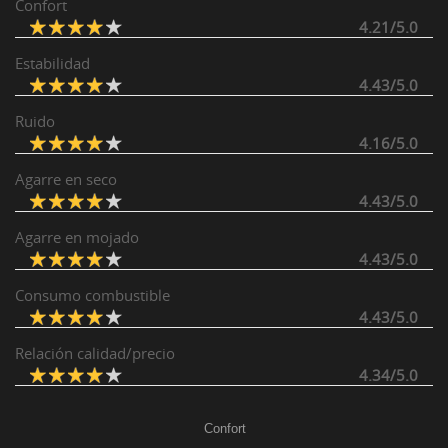
Confort
4.21/5.0
Estabilidad
4.43/5.0
Ruido
4.16/5.0
Agarre en seco
4.43/5.0
Agarre en mojado
4.43/5.0
Consumo combustible
4.43/5.0
Relación calidad/precio
4.34/5.0
Confort