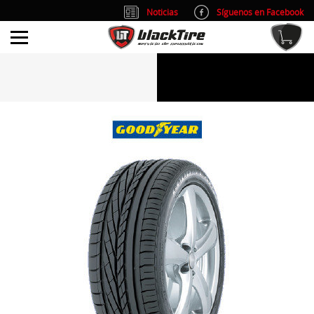
Noticias
Síguenos en Facebook
info@blacktire.es
914 353 309
Atención al cliente: L/V 9:00-14:00 y 15:00-19:00