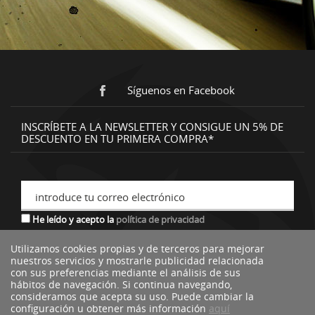
Síguenos en Facebook
INSCRÍBETE A LA NEWSLETTER Y CONSIGUE UN 5% DE
DESCUENTO EN TU PRIMERA COMPRA*
introduce tu correo electrónico
He leído y acepto la
política de privacidad
Utilizamos cookies propias y de terceros para mejorar
nuestros servicios y mostrarle publicidad relacionada
*descuento no acumulable a otras ofertas o promociones.
con sus preferencias mediante el análisis de sus
hábitos de navegación. Si continua navegando,
consideramos que acepta su uso. Puede cambiar la
configuración u obtener más información
aquí