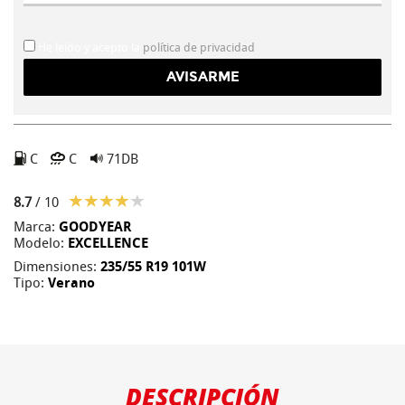
He leído y acepto la
política de privacidad
C
C
71DB
8.7
/ 10
Marca:
GOODYEAR
Modelo:
EXCELLENCE
Dimensiones:
235/55 R19 101W
Tipo:
Verano
DESCRIPCIÓN