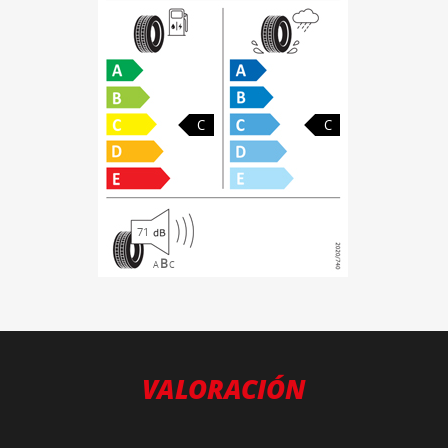
C
C
71
B
A
C
VALORACIÓN