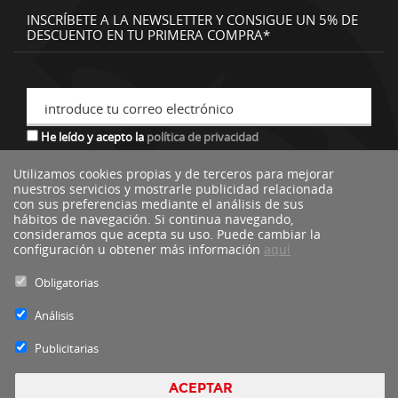
INSCRÍBETE A LA NEWSLETTER Y CONSIGUE UN 5% DE
DESCUENTO EN TU PRIMERA COMPRA*
introduce tu correo electrónico
He leído y acepto la
política de privacidad
Utilizamos cookies propias y de terceros para mejorar
nuestros servicios y mostrarle publicidad relacionada
*descuento no acumulable a otras ofertas o promociones.
con sus preferencias mediante el análisis de sus
hábitos de navegación. Si continua navegando,
consideramos que acepta su uso. Puede cambiar la
configuración u obtener más información
aquí
Obligatorias
Análisis
Publicitarias
ACEPTAR