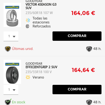
GOODYEAR
VECTOR 4SEASON G3
SUV
164,06 €
235/60R18 107 W
Todas las
estaciones
Reforzados
1
COMPRAR
Últimas unid.
48 h.
GOODYEAR
EFFICIENTGRIP 2 SUV
164,64 €
235/55R18 100 V
Verano
1
COMPRAR
En stock
48 h.