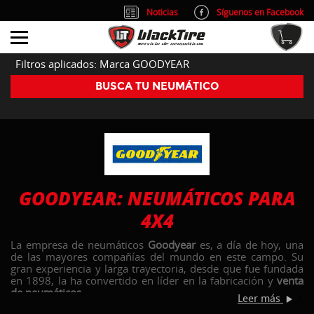
Noticias
Síguenos en Facebook
info@blacktire.es
914 353 309
Atención al cliente: L/V 9:00-14:00 y 15:00-19:00
Filtros aplicados: Marca GOODYEAR
BUSCA TU NEUMÁTICO
GOODYEAR: NEUMÁTICOS PARA
4X4
La empresa de neumáticos
Goodyear
es, a día de hoy, una
de las mayores compañías del mundo en este campo. Su
gran experiencia y larga trayectoria, desde que fue fundada
en 1898, la ha convertido en líder en la fabricación y
venta
de neumáticos
.
Leer más
Goodyear apuesta por la
investigación
y sus profesionales