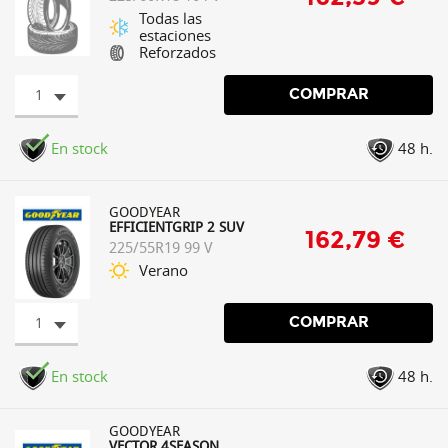
Todas las
estaciones
Reforzados
1
COMPRAR
En stock
48 h.
GOODYEAR
EFFICIENTGRIP 2 SUV
162,79 €
225/55R19 99 V
Verano
1
COMPRAR
En stock
48 h.
GOODYEAR
VECTOR 4SEASON