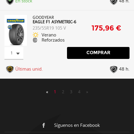
En stock
48 h.
GOODYEAR
EAGLE F1 ASYMETRIC-6
175,96 €
235/55R19 105 V
Verano
Reforzados
1
COMPRAR
Últimas unid.
48 h.
«
1
2
3
4
»
Síguenos en Facebook