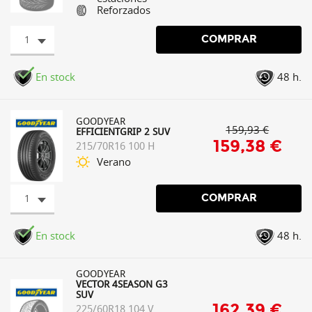
Reforzados
1
COMPRAR
En stock
48 h.
GOODYEAR
159,93 €
EFFICIENTGRIP 2 SUV
159,38 €
215/70R16 100 H
Verano
1
COMPRAR
En stock
48 h.
GOODYEAR
VECTOR 4SEASON G3
SUV
162,39 €
225/60R18 104 V