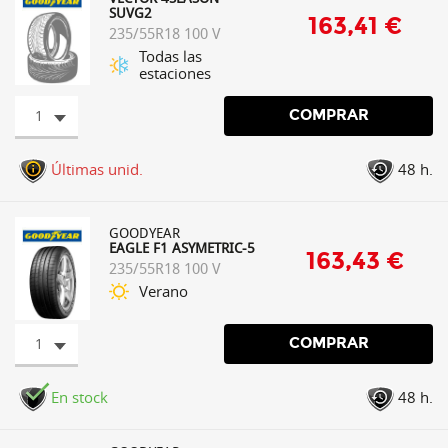
SUVG2
163,41 €
235/55R18 100 V
Todas las
estaciones
1
COMPRAR
Últimas unid.
48 h.
GOODYEAR
EAGLE F1 ASYMETRIC-5
163,43 €
235/55R18 100 V
Verano
1
COMPRAR
En stock
48 h.