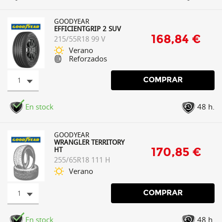
GOODYEAR
EFFICIENTGRIP 2 SUV
168,84 €
215/55R18 99 V
Verano
Reforzados
1
COMPRAR
En stock
48 h.
GOODYEAR
WRANGLER TERRITORY
170,85 €
HT
255/65R18 111 H
Verano
1
COMPRAR
En stock
48 h.