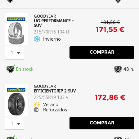
GOODYEAR
UG PERFORMANCE +
181,58 €
SUV
171,55 €
215/70R16 104 H
Invierno
1
COMPRAR
En stock
48 h.
GOODYEAR
EFFICIENTGRIP 2 SUV
172,86 €
225/55R19 103 V
Verano
Reforzados
1
COMPRAR