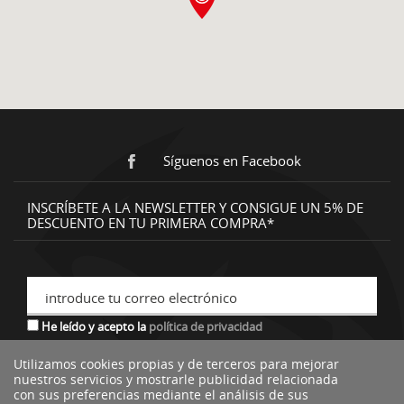
Síguenos en Facebook
INSCRÍBETE A LA NEWSLETTER Y CONSIGUE UN 5% DE
DESCUENTO EN TU PRIMERA COMPRA*
introduce tu correo electrónico
He leído y acepto la
política de privacidad
Utilizamos cookies propias y de terceros para mejorar
nuestros servicios y mostrarle publicidad relacionada
*descuento no acumulable a otras ofertas o promociones.
con sus preferencias mediante el análisis de sus