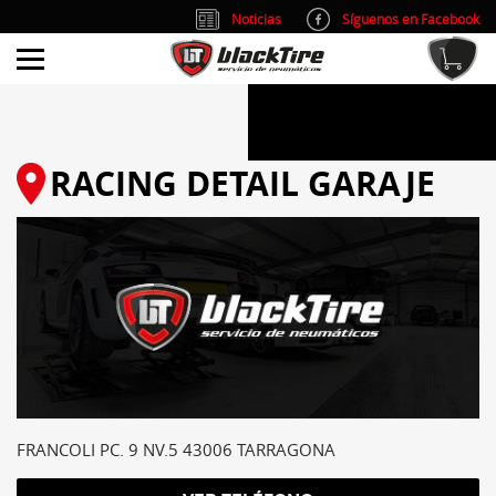
Noticias
Síguenos en Facebook
info@blacktire.es
914 353 309
Atención al cliente: L/V 9:00-14:00 y 15:00-19:00
RACING DETAIL GARAJE
FRANCOLI PC. 9 NV.5 43006 TARRAGONA