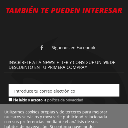
TAMBIÉN TE PUEDEN INTERESAR
Síguenos en Facebook
INSCRÍBETE A LA NEWSLETTER Y CONSIGUE UN 5% DE
DESCUENTO EN TU PRIMERA COMPRA*
introduce tu correo electrónico
He leído y acepto la
política de privacidad
Utilizamos cookies propias y de terceros para mejorar
nuestros servicios y mostrarle publicidad relacionada
*descuento no acumulable a otras ofertas o promociones.
con sus preferencias mediante el análisis de sus
hábitos de navegación. Si continua navegando,