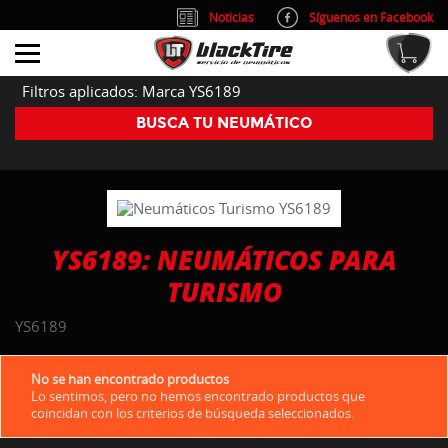
Noticias
Síguenos en Facebook
info@blacktire.es
914 353 309
Atención al cliente: L/V 9:00-14:00 y 15:00-19:00
Filtros aplicados: Marca YS6189
BUSCA TU NEUMÁTICO
YS6189: NEUMÁTICOS PARA
TURISMO
YS6189
No se han encontrado productos
Lo sentimos, pero no hemos encontrado productos que
coincidan con los criterios de búsqueda seleccionados.