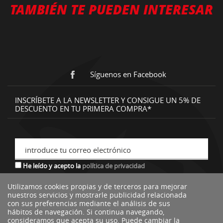
TAMBIÉN TE PUEDEN INTERESAR
Síguenos en Facebook
INSCRÍBETE A LA NEWSLETTER Y CONSIGUE UN 5% DE
DESCUENTO EN TU PRIMERA COMPRA*
introduce tu correo electrónico
He leído y acepto la
política de privacidad
Utilizamos cookies propias y de terceros para mejorar
nuestros servicios y mostrarle publicidad relacionada
*descuento no acumulable a otras ofertas o promociones.
con sus preferencias mediante el análisis de sus
hábitos de navegación. Si continua navegando,
consideramos que acepta su uso. Puede cambiar la