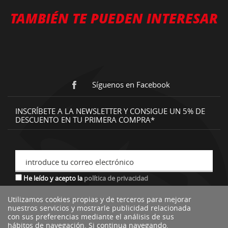
TAMBIÉN TE PUEDEN INTERESAR
Síguenos en Facebook
INSCRÍBETE A LA NEWSLETTER Y CONSIGUE UN 5% DE
DESCUENTO EN TU PRIMERA COMPRA*
introduce tu correo electrónico
He leído y acepto la
política de privacidad
Utilizamos cookies propias y de terceros para mejorar
nuestros servicios y mostrarle publicidad relacionada
*descuento no acumulable a otras ofertas o promociones.
con sus preferencias mediante el análisis de sus
hábitos de navegación. Si continua navegando,