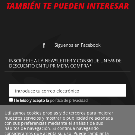
TAMBIÉN TE PUEDEN INTERESAR
Síguenos en Facebook
INSCRÍBETE A LA NEWSLETTER Y CONSIGUE UN 5% DE
DESCUENTO EN TU PRIMERA COMPRA*
introduce tu correo electrónico
He leído y acepto la
política de privacidad
Utilizamos cookies propias y de terceros para mejorar
nuestros servicios y mostrarle publicidad relacionada
*descuento no acumulable a otras ofertas o promociones.
con sus preferencias mediante el análisis de sus
hábitos de navegación. Si continua navegando,
consideramos que acepta su uso. Puede cambiar la