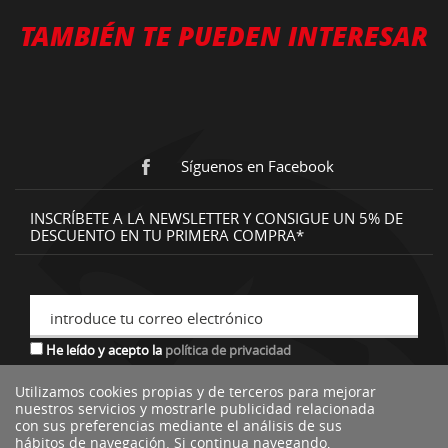
TAMBIÉN TE PUEDEN INTERESAR
Síguenos en Facebook
INSCRÍBETE A LA NEWSLETTER Y CONSIGUE UN 5% DE
DESCUENTO EN TU PRIMERA COMPRA*
introduce tu correo electrónico
He leído y acepto la
política de privacidad
Utilizamos cookies propias y de terceros para mejorar
nuestros servicios y mostrarle publicidad relacionada
*descuento no acumulable a otras ofertas o promociones.
con sus preferencias mediante el análisis de sus
hábitos de navegación. Si continua navegando,