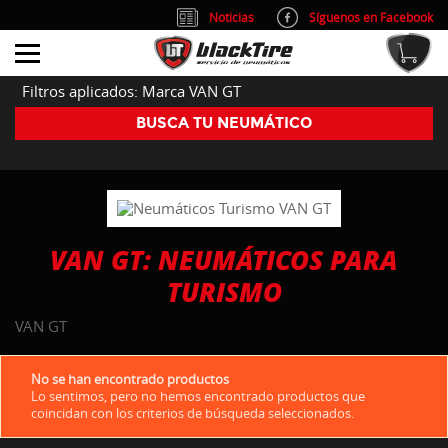
Noticias
Síguenos en Facebook
info@blacktire.es
914 353 309
Atención al cliente: L/V 9:00-14:00 y 15:00-19:00
Filtros aplicados: Marca VAN GT
BUSCA TU NEUMÁTICO
VAN GT: NEUMÁTICOS PARA
TURISMO
VAN GT
No se han encontrado productos
Lo sentimos, pero no hemos encontrado productos que
coincidan con los criterios de búsqueda seleccionados.