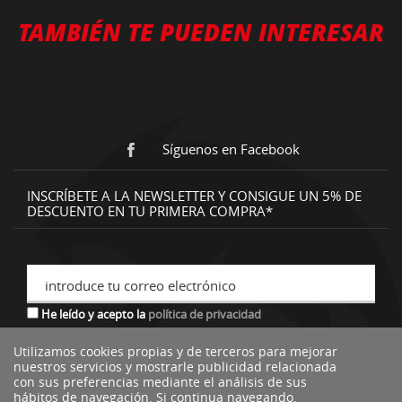
TAMBIÉN TE PUEDEN INTERESAR
Síguenos en Facebook
INSCRÍBETE A LA NEWSLETTER Y CONSIGUE UN 5% DE
DESCUENTO EN TU PRIMERA COMPRA*
introduce tu correo electrónico
He leído y acepto la
política de privacidad
Utilizamos cookies propias y de terceros para mejorar
nuestros servicios y mostrarle publicidad relacionada
*descuento no acumulable a otras ofertas o promociones.
con sus preferencias mediante el análisis de sus
hábitos de navegación. Si continua navegando,