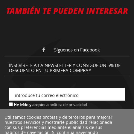
TAMBIÉN TE PUEDEN INTERESAR
Síguenos en Facebook
INSCRÍBETE A LA NEWSLETTER Y CONSIGUE UN 5% DE
DESCUENTO EN TU PRIMERA COMPRA*
introduce tu correo electrónico
He leído y acepto la
política de privacidad
Utilizamos cookies propias y de terceros para mejorar
nuestros servicios y mostrarle publicidad relacionada
*descuento no acumulable a otras ofertas o promociones.
con sus preferencias mediante el análisis de sus
hábitos de navegación. Si continua navegando,