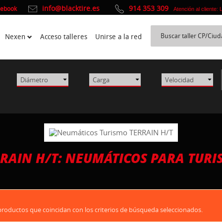
info@blacktire.es
914 353 309
cebook
Atención al cliente:
Nexen
Acceso talleres
Unirse a la red
RAIN H/T: NEUMÁTICOS PARA TUR
oductos que coincidan con los criterios de búsqueda seleccionados.