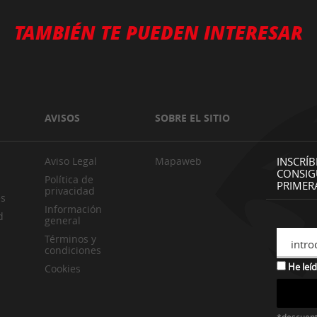
TAMBIÉN TE PUEDEN INTERESAR
AVISOS
SOBRE EL SITIO
Aviso Legal
Mapaweb
INSCRÍB
CONSIG
Política de
PRIMER
privacidad
es
Información
d
general
Términos y
intro
condiciones
He leíd
Cookies