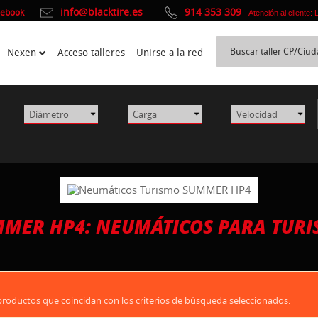
info@blacktire.es
914 353 309
cebook
Atención al cliente:
Nexen
Acceso talleres
Unirse a la red
MER HP4: NEUMÁTICOS PARA TUR
oductos que coincidan con los criterios de búsqueda seleccionados.