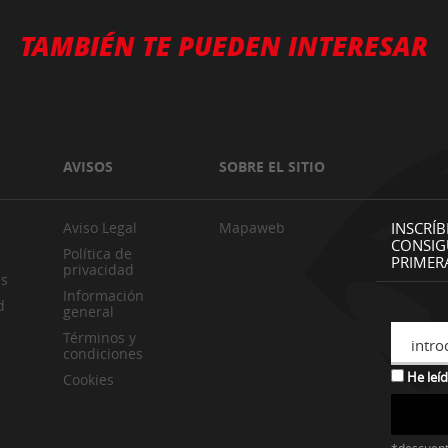
TAMBIÉN TE PUEDEN INTERESAR
AVISOS
SOBRE EL SITIO
Aviso Legal
Mapaweb
INSCRÍB
CONSIG
Política de
PRIMER
privacidad
es
Información
d
general
Términos y
intro
condiciones
He leíd
Cookies