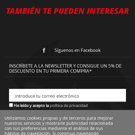
TAMBIÉN TE PUEDEN INTERESAR
Síguenos en Facebook
INSCRÍBETE A LA NEWSLETTER Y CONSIGUE UN 5% DE
DESCUENTO EN TU PRIMERA COMPRA*
introduce tu correo electrónico
He leído y acepto la
política de privacidad
Utilizamos cookies propias y de terceros para mejorar
nuestros servicios y mostrarle publicidad relacionada
*descuento no acumulable a otras ofertas o promociones.
con sus preferencias mediante el análisis de sus
hábitos de navegación. Si continua navegando,