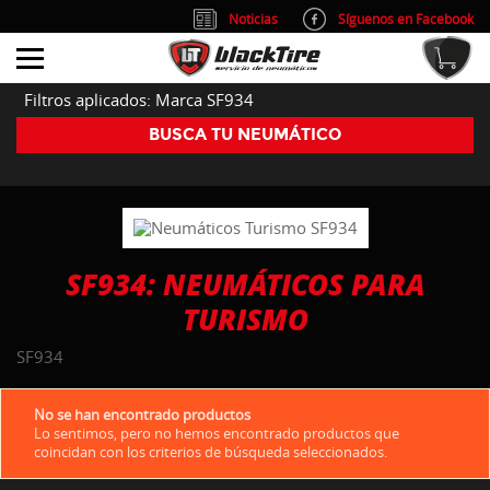
Noticias
Síguenos en Facebook
info@blacktire.es
914 353 309
Atención al cliente: L/V 9:00-14:00 y 15:00-19:00
Filtros aplicados: Marca SF934
BUSCA TU NEUMÁTICO
SF934: NEUMÁTICOS PARA
TURISMO
SF934
No se han encontrado productos
Lo sentimos, pero no hemos encontrado productos que
coincidan con los criterios de búsqueda seleccionados.