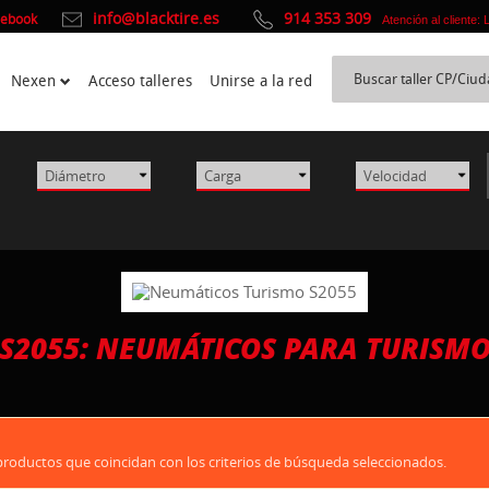
info@blacktire.es
914 353 309
cebook
Atención al cliente:
Nexen
Acceso talleres
Unirse a la red
S2055: NEUMÁTICOS PARA TURISM
oductos que coincidan con los criterios de búsqueda seleccionados.