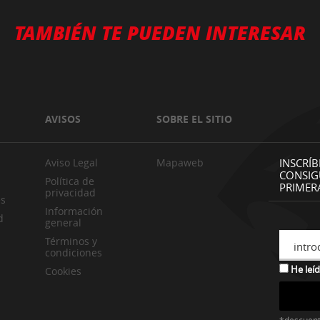
TAMBIÉN TE PUEDEN INTERESAR
AVISOS
SOBRE EL SITIO
Aviso Legal
Mapaweb
INSCRÍB
CONSIG
Política de
PRIMER
privacidad
es
Información
d
general
Términos y
intro
condiciones
He leíd
Cookies