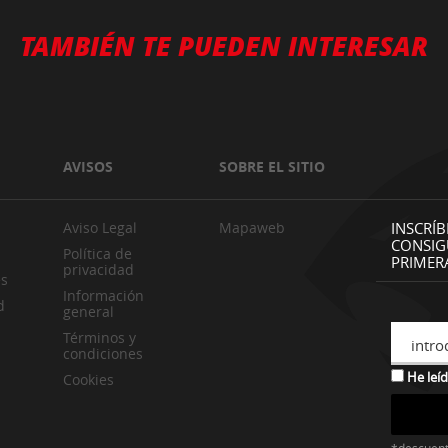
TAMBIÉN TE PUEDEN INTERESAR
AVISOS
SOBRE EL SITIO
Aviso Legal
Mapaweb
INSCRÍB
CONSIG
Política de
PRIMER
privacidad
es
Información
d
general
Términos y
intro
condiciones
He leíd
Cookies