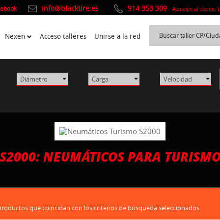
info@blacktire.es
914 353 309
cebook
Atención al cliente:
Nexen
Acceso talleres
Unirse a la red
S2000: NEUMÁTICOS PARA TURISM
oductos que coincidan con los criterios de búsqueda seleccionados.