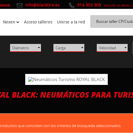
info@blacktire.es
914 353 309
cebook
Atención al cliente:
Nexen
Acceso talleres
Unirse a la red
AL BLACK: NEUMÁTICOS PARA TUR
oductos que coincidan con los criterios de búsqueda seleccionados.