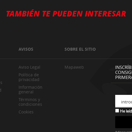
TAMBIÉN TE PUEDEN INTERESAR
AVISOS
SOBRE EL SITIO
Aviso Legal
Mapaweb
INSCRÍB
CONSIG
Política de
PRIMER
privacidad
es
Información
d
general
Términos y
intro
condiciones
He leíd
Cookies