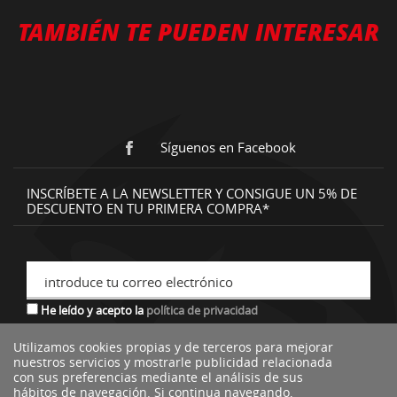
TAMBIÉN TE PUEDEN INTERESAR
Síguenos en Facebook
INSCRÍBETE A LA NEWSLETTER Y CONSIGUE UN 5% DE
DESCUENTO EN TU PRIMERA COMPRA*
introduce tu correo electrónico
He leído y acepto la
política de privacidad
Utilizamos cookies propias y de terceros para mejorar
nuestros servicios y mostrarle publicidad relacionada
*descuento no acumulable a otras ofertas o promociones.
con sus preferencias mediante el análisis de sus
hábitos de navegación. Si continua navegando,