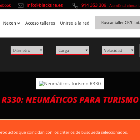
info@blacktire.es
914 353 309
cebook
Atención al cliente:
Nexen
Acceso talleres
Unirse a la red
R330: NEUMÁTICOS PARA TURISMO
oductos que coincidan con los criterios de búsqueda seleccionados.