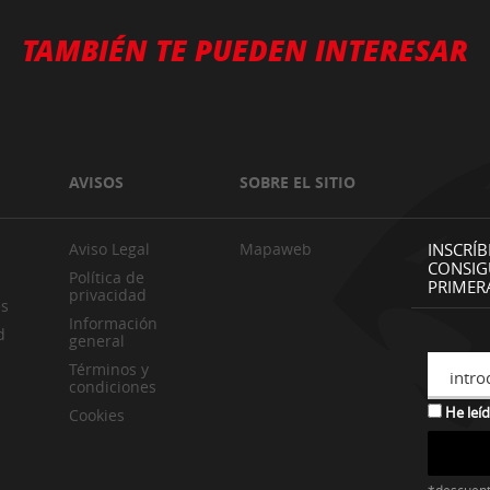
TAMBIÉN TE PUEDEN INTERESAR
AVISOS
SOBRE EL SITIO
Aviso Legal
Mapaweb
INSCRÍB
CONSIG
Política de
PRIMER
privacidad
es
Información
d
general
Términos y
intro
condiciones
He leíd
Cookies