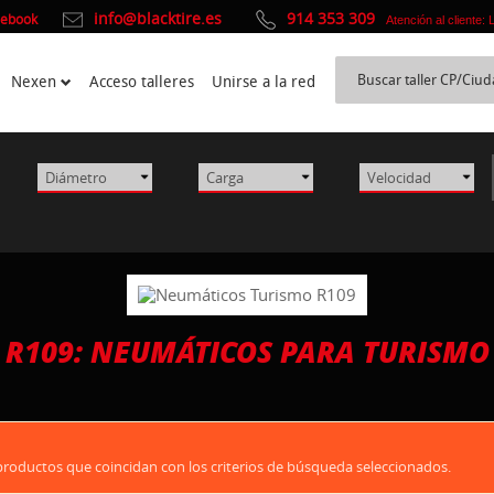
info@blacktire.es
914 353 309
cebook
Atención al cliente:
Nexen
Acceso talleres
Unirse a la red
R109: NEUMÁTICOS PARA TURISMO
oductos que coincidan con los criterios de búsqueda seleccionados.