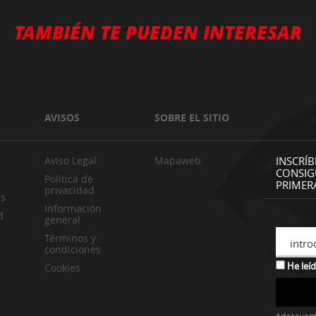
TAMBIÉN TE PUEDEN INTERESAR
AVISOS
SOBRE EL SITIO
Aviso Legal
Mapaweb
INSCRÍB
CONSIG
Política de
PRIMER
privacidad
es
Información
d
general
Términos y
intro
condiciones
He leíd
Cookies