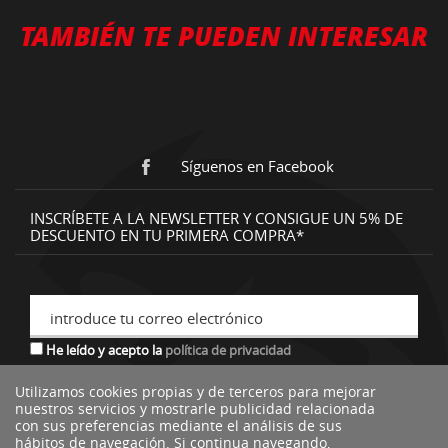
TAMBIÉN TE PUEDEN INTERESAR
Síguenos en Facebook
INSCRÍBETE A LA NEWSLETTER Y CONSIGUE UN 5% DE
DESCUENTO EN TU PRIMERA COMPRA*
introduce tu correo electrónico
He leído y acepto la
política de privacidad
Utilizamos cookies propias y de terceros para mejorar
nuestros servicios y mostrarle publicidad relacionada
*descuento no acumulable a otras ofertas o promociones.
con sus preferencias mediante el análisis de sus
hábitos de navegación. Si continua navegando,