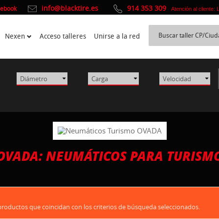
info@blacktire.es
914 353 309
cebook
Atención al cliente:
Nexen
Acceso talleres
Unirse a la red
OVADA: NEUMÁTICOS PARA TURISM
oductos que coincidan con los criterios de búsqueda seleccionados.