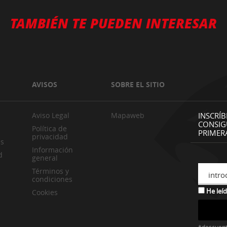
TAMBIÉN TE PUEDEN INTERESAR
AVISOS
SOBRE EL SITIO
Aviso Legal
Mapaweb
INSCRÍB
CONSIG
Política de
PRIMER
privacidad
es
Información
d
general
Términos y
intro
condiciones
He leíd
Cookies