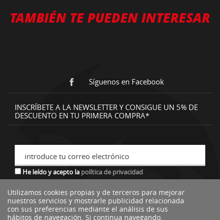
TAMBIÉN TE PUEDEN INTERESAR
Síguenos en Facebook
INSCRÍBETE A LA NEWSLETTER Y CONSIGUE UN 5% DE
DESCUENTO EN TU PRIMERA COMPRA*
introduce tu correo electrónico
He leído y acepto la
política de privacidad
Utilizamos cookies propias y de terceros para mejorar
nuestros servicios y mostrarle publicidad relacionada
*descuento no acumulable a otras ofertas o promociones.
con sus preferencias mediante el análisis de sus
hábitos de navegación. Si continua navegando,