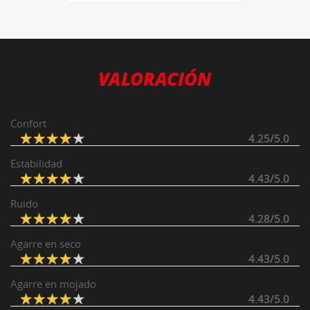
VALORACIÓN
Confort
4.25/5.0
Estabilidad
4.43/5.0
Ruido
4.28/5.0
Agarre en seco
4.43/5.0
Agarre en mojado
4.43/5.0