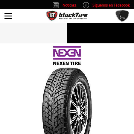
Noticias
Síguenos en Facebook
info@blacktire.es
914 353 309
Atención al cliente: L/V 9:00-14:00 y 15:00-19:00