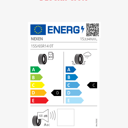
NEXEN
15334NXC
155/65R14 0T
C
D
68
A
B
C