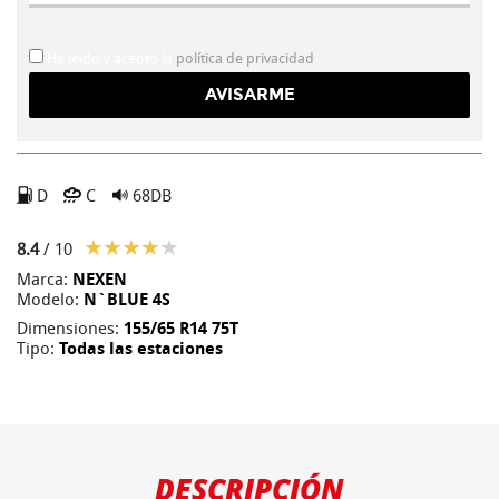
He leído y acepto la
política de privacidad
D
C
68DB
8.4
/ 10
Marca:
NEXEN
Modelo:
N`BLUE 4S
Dimensiones:
155/65 R14 75T
Tipo:
Todas las estaciones
DESCRIPCIÓN