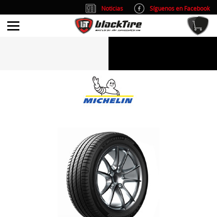
Noticias
Síguenos en Facebook
info@blacktire.es
914 353 309
Atención al cliente: L/V 9:00-14:00 y 15:00-19:00