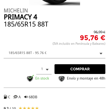
MICHELIN
PRIMACY 4
185/65R15 88T
96,99 €
95,76 €
(IVA incluído en Península y Baleares)
185/65R15 88T - 95.76 €
1
COMPRAR
En stock
Envío y montaje en 48h
C
A
68DB
9.2
/ 10