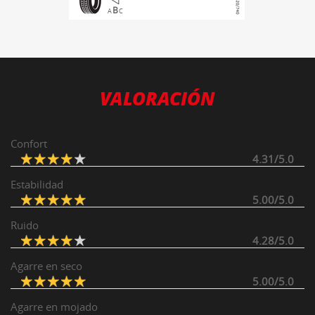
B
A
C
VALORACIÓN
Confort
4.31/5.0
Estabilidad
5.00/5.0
Ruido
4.28/5.0
Agarre en seco
5.00/5.0
Agarre en mojado