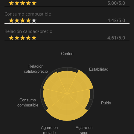
5.00/5.0
Consumo combustible
4.43/5.0
Relación calidad/precio
4.61/5.0
Confort
Relación
Estabilidad
calidad/precio
Consumo
Ruido
combustible
Agarre en
Agarre en
mojado
seco