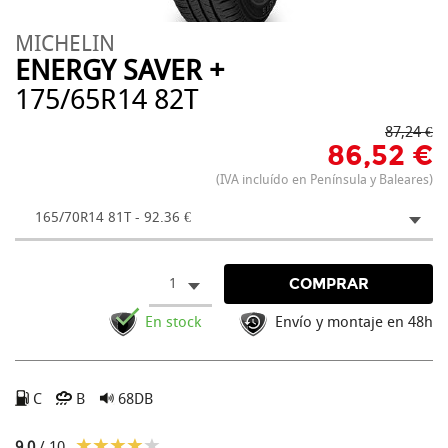
MICHELIN
ENERGY SAVER +
175/65R14 82T
87,24 €
86,52 €
(IVA incluído en Península y Baleares)
165/70R14 81T - 92.36 €
1
COMPRAR
En stock
Envío y montaje en 48h
C
B
68DB
9.0
/ 10