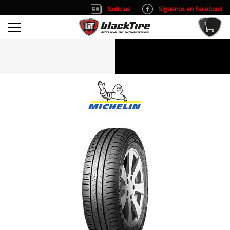
Noticias
Síguenos en Facebook
info@blacktire.es
914 353 309
Atención al cliente: L/V 9:00-14:00 y 15:00-19:00