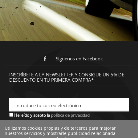
Síguenos en Facebook
INSCRÍBETE A LA NEWSLETTER Y CONSIGUE UN 5% DE
DESCUENTO EN TU PRIMERA COMPRA*
introduce tu correo electrónico
He leído y acepto la
política de privacidad
Utilizamos cookies propias y de terceros para mejorar
nuestros servicios y mostrarle publicidad relacionada
*descuento no acumulable a otras ofertas o promociones.