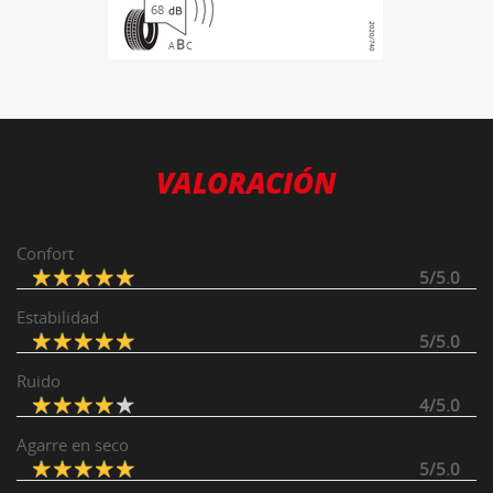
68
B
A
C
VALORACIÓN
Confort
5/5.0
Estabilidad
5/5.0
Ruido
4/5.0
Agarre en seco
5/5.0