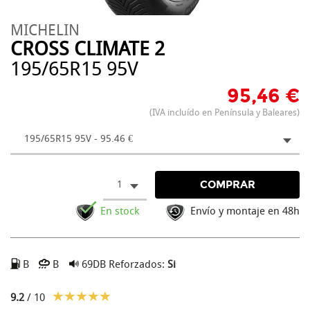
MICHELIN
CROSS CLIMATE 2
195/65R15 95V
95,46 €
(IVA incluído en Península y Baleares)
195/65R15 95V - 95.46 €
1
COMPRAR
En stock
Envío y montaje en 48h
B
B
69DB
Reforzados:
Si
9.2
/ 10