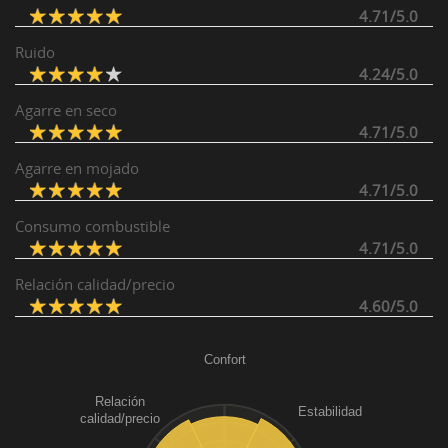
4.71/5.0
Ruido
4.24/5.0
Agarre en seco
4.71/5.0
Agarre en mojado
4.71/5.0
Consumo combustible
4.71/5.0
Relación calidad/precio
4.60/5.0
Confort
Relación
Estabilidad
calidad/precio