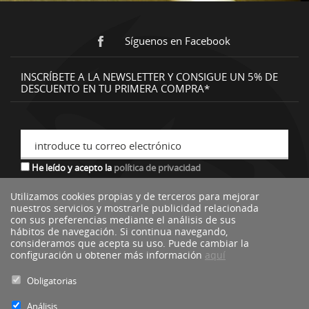
Síguenos en Facebook
INSCRÍBETE A LA NEWSLETTER Y CONSIGUE UN 5% DE
DESCUENTO EN TU PRIMERA COMPRA*
introduce tu correo electrónico
He leído y acepto la
política de privacidad
Utilizamos cookies propias y de terceros para mejorar
nuestros servicios y mostrarle publicidad relacionada
*descuento no acumulable a otras ofertas o promociones.
con sus preferencias mediante el análisis de sus
hábitos de navegación. Si continua navegando,
consideramos que acepta su uso. Puede cambiar la
configuración u obtener más información
aquí
Obligatorias
Análisis