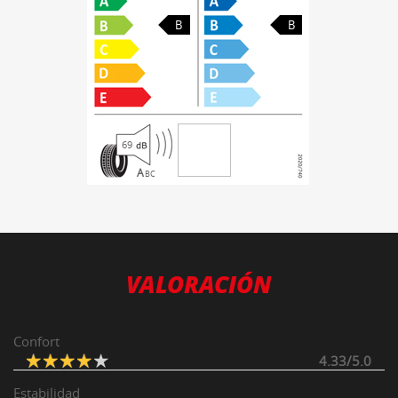
B
B
69
A
B
C
VALORACIÓN
Confort
4.33/5.0
Estabilidad