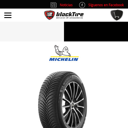
Noticias
Síguenos en Facebook
info@blacktire.es
914 353 309
Atención al cliente: L/V 9:00-14:00 y 15:00-19:00