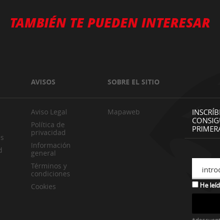
TAMBIÉN TE PUEDEN INTERESAR
AVISOS
SOBRE EL SITIO
Aviso Legal
Mapaweb
INSCRÍB
CONSIG
Política de
PRIMER
privacidad
es
Información
d
general
Términos y
intro
condiciones
He leíd
Cookies