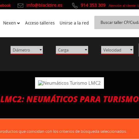
info@blacktire.es
914 353 309
cebook
Atención al cliente:
Nexen
Acceso talleres
Unirse a la red
LMC2: NEUMÁTICOS PARA TURISMO
oductos que coincidan con los criterios de búsqueda seleccionados.