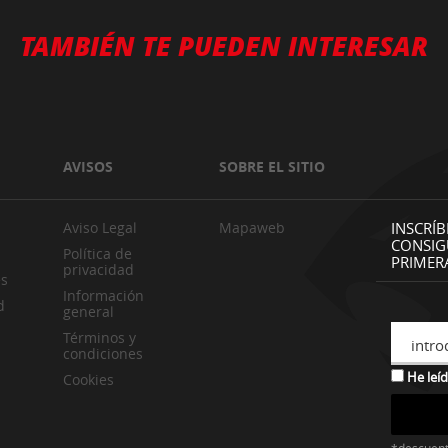
TAMBIÉN TE PUEDEN INTERESAR
AVISOS
SOBRE EL SITIO
Aviso Legal
Mapaweb
INSCRÍB
CONSIG
Política de
PRIMER
privacidad
es
Información
d
general
Términos y
intro
condiciones
He leíd
Cookies