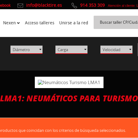
info@blacktire.es
914 353 309
cebook
Atención al cliente:
Nexen
Acceso talleres
Unirse a la red
LMA1: NEUMÁTICOS PARA TURISMO
oductos que coincidan con los criterios de búsqueda seleccionados.