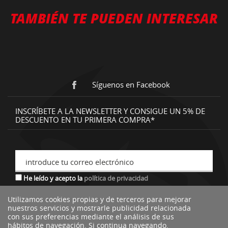
TAMBIÉN TE PUEDEN INTERESAR
Síguenos en Facebook
INSCRÍBETE A LA NEWSLETTER Y CONSIGUE UN 5% DE
DESCUENTO EN TU PRIMERA COMPRA*
introduce tu correo electrónico
He leído y acepto la
política de privacidad
Utilizamos cookies propias y de terceros para mejorar
nuestros servicios y mostrarle publicidad relacionada
*descuento no acumulable a otras ofertas o promociones.
con sus preferencias mediante el análisis de sus
hábitos de navegación. Si continua navegando,