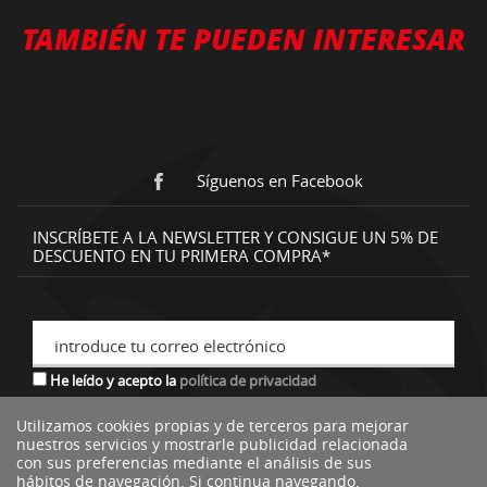
TAMBIÉN TE PUEDEN INTERESAR
Síguenos en Facebook
INSCRÍBETE A LA NEWSLETTER Y CONSIGUE UN 5% DE
DESCUENTO EN TU PRIMERA COMPRA*
introduce tu correo electrónico
He leído y acepto la
política de privacidad
Utilizamos cookies propias y de terceros para mejorar
nuestros servicios y mostrarle publicidad relacionada
*descuento no acumulable a otras ofertas o promociones.
con sus preferencias mediante el análisis de sus
hábitos de navegación. Si continua navegando,