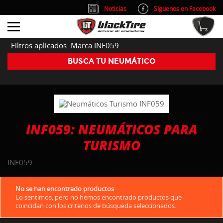
Noticias
Síguenos en Facebook
info@blacktire.es
914 353 309
Atención al cliente: L/V 9:00-14:00 y 15:00-19:00
Filtros aplicados: Marca INF059
BUSCA TU NEUMÁTICO
INF059: NEUMÁTICOS PARA
TURISMO
INF059
No se han encontrado productos
Lo sentimos, pero no hemos encontrado productos que
coincidan con los criterios de búsqueda seleccionados.