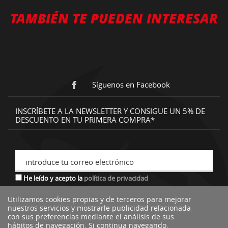
TAMBIÉN TE PUEDEN INTERESAR
Síguenos en Facebook
INSCRÍBETE A LA NEWSLETTER Y CONSIGUE UN 5% DE
DESCUENTO EN TU PRIMERA COMPRA*
introduce tu correo electrónico
He leído y acepto la
política de privacidad
Utilizamos cookies propias y de terceros para mejorar
nuestros servicios y mostrarle publicidad relacionada
*descuento no acumulable a otras ofertas o promociones.
con sus preferencias mediante el análisis de sus
hábitos de navegación. Si continua navegando,