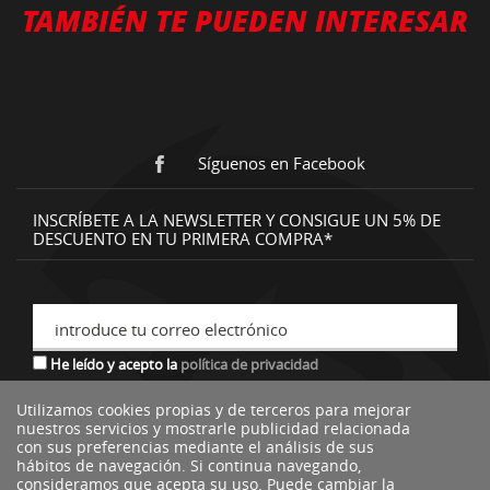
TAMBIÉN TE PUEDEN INTERESAR
Síguenos en Facebook
INSCRÍBETE A LA NEWSLETTER Y CONSIGUE UN 5% DE
DESCUENTO EN TU PRIMERA COMPRA*
introduce tu correo electrónico
He leído y acepto la
política de privacidad
Utilizamos cookies propias y de terceros para mejorar
nuestros servicios y mostrarle publicidad relacionada
*descuento no acumulable a otras ofertas o promociones.
con sus preferencias mediante el análisis de sus
hábitos de navegación. Si continua navegando,
consideramos que acepta su uso. Puede cambiar la