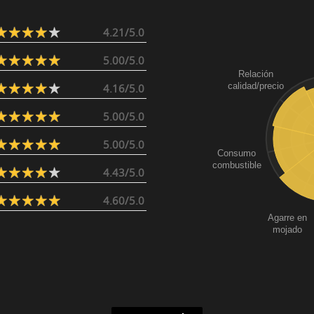
4.21/5.0
5.00/5.0
Relación
calidad/precio
4.16/5.0
5.00/5.0
5.00/5.0
Consumo
combustible
4.43/5.0
4.60/5.0
Agarre en
mojado