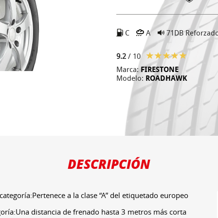
C
A
71DB
Reforzad
9.2
/ 10
Marca:
FIRESTONE
Modelo:
ROADHAWK
DESCRIPCIÓN
ategoría:Pertenece a la clase “A” del etiquetado europeo
goría:Una distancia de frenado hasta 3 metros más corta