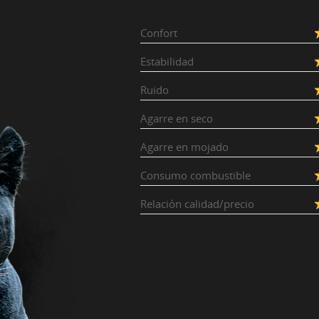
Confort
Estabilidad
Ruido
Agarre en seco
Agarre en mojado
Consumo combustible
Relación calidad/precio