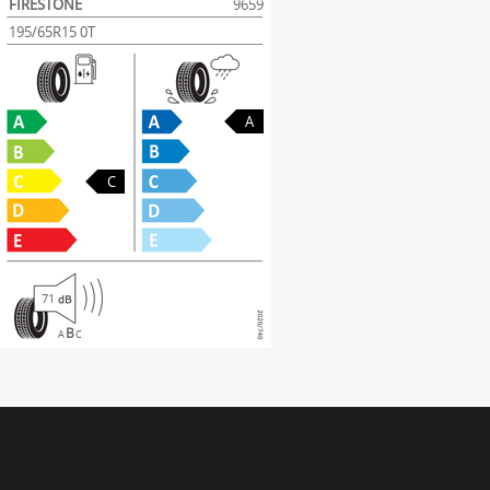
FIRESTONE
9659
195/65R15 0T
A
C
71
B
A
C