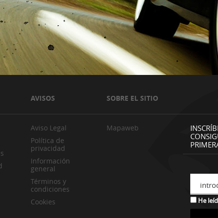
AVISOS
SOBRE EL SITIO
Aviso Legal
Mapaweb
INSCRÍB
CONSIG
Política de
PRIMER
privacidad
es
Información
d
general
Términos y
intro
condiciones
He leíd
Cookies