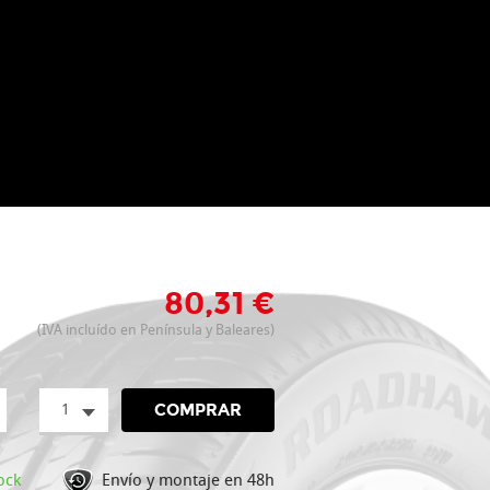
80,31 €
(IVA incluído en Península y Baleares)
1
COMPRAR
ock
Envío y montaje en 48h