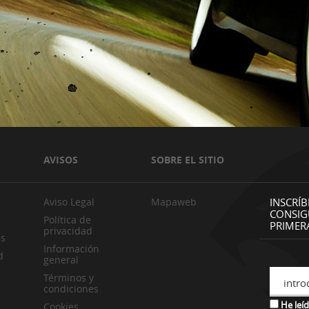
AVISOS
SOBRE EL SITIO
Aviso Legal
Mapaweb
INSCRÍB
CONSIG
Política de
PRIMER
privacidad
es
Información
d
general
Términos y
intro
condiciones
He leíd
Cookies