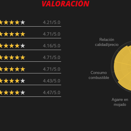
VALORACIÓN
4.21/5.0
4.71/5.0
Relación
calidad/precio
4.16/5.0
4.71/5.0
4.71/5.0
Consumo
combustible
4.43/5.0
4.47/5.0
Agarre en
mojado