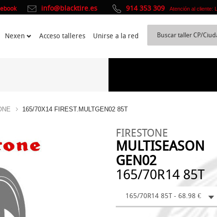
info@blacktire.es
914 353 309
cebook
Atención al cliente:
Nexen
Acceso talleres
Unirse a la red
ONE
165/70X14 FIREST.MULTGEN02 85T
FIRESTONE
MULTISEASON
GEN02
165/70R14 85T
165/70R14 85T - 68.98 €