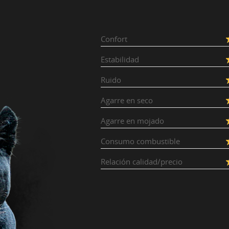
Confort
Estabilidad
Ruido
Agarre en seco
Agarre en mojado
Consumo combustible
Relación calidad/precio