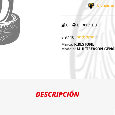
Últimas un
C
B
71DB
8.9
/ 10
Marca:
FIRESTONE
Modelo:
MULTISEASON GEN0
DESCRIPCIÓN