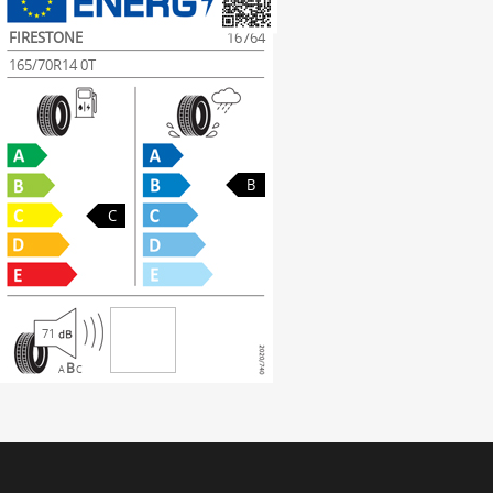
FIRESTONE
16764
165/70R14 0T
B
C
71
B
A
C