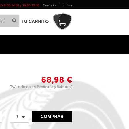
 L/V 9:00-14:00 y 15:00-19:00
Contacto
Entrar
TU CARRITO
68,98 €
(IVA incluído en Península y Baleares)
1
COMPRAR