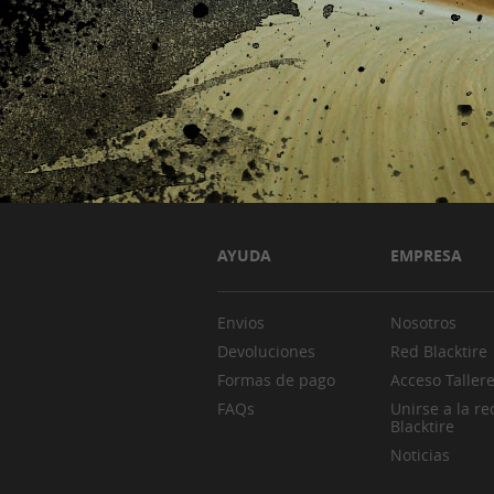
AYUDA
EMPRESA
Envios
Nosotros
Devoluciones
Red Blacktire
Formas de pago
Acceso Taller
FAQs
Unirse a la re
Blacktire
Noticias