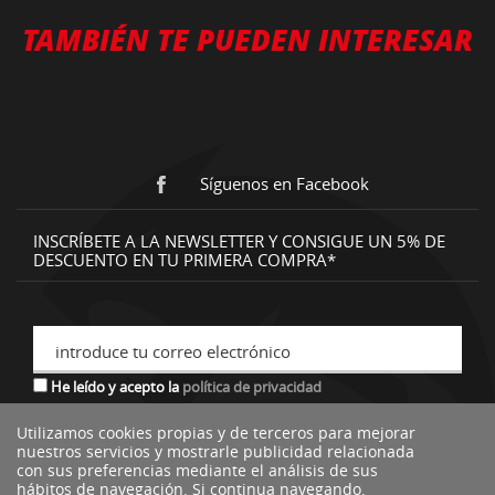
TAMBIÉN TE PUEDEN INTERESAR
Síguenos en Facebook
INSCRÍBETE A LA NEWSLETTER Y CONSIGUE UN 5% DE
DESCUENTO EN TU PRIMERA COMPRA*
introduce tu correo electrónico
He leído y acepto la
política de privacidad
Utilizamos cookies propias y de terceros para mejorar
nuestros servicios y mostrarle publicidad relacionada
*descuento no acumulable a otras ofertas o promociones.
con sus preferencias mediante el análisis de sus
hábitos de navegación. Si continua navegando,