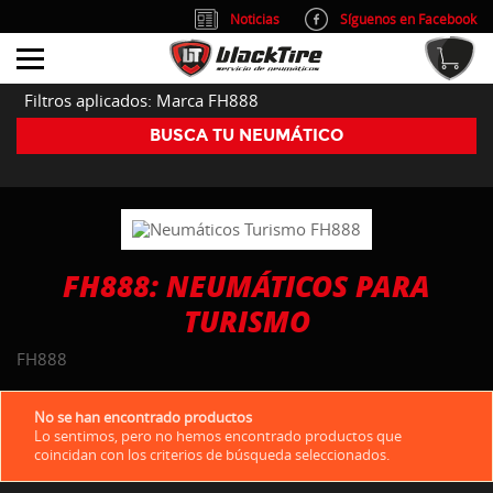
Noticias
Síguenos en Facebook
info@blacktire.es
914 353 309
Atención al cliente: L/V 9:00-14:00 y 15:00-19:00
Filtros aplicados: Marca FH888
BUSCA TU NEUMÁTICO
FH888: NEUMÁTICOS PARA
TURISMO
FH888
No se han encontrado productos
Lo sentimos, pero no hemos encontrado productos que
coincidan con los criterios de búsqueda seleccionados.