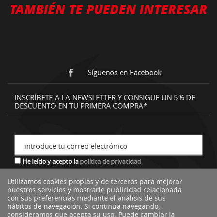
TAMBIÉN TE PUEDEN INTERESAR
Síguenos en Facebook
INSCRÍBETE A LA NEWSLETTER Y CONSIGUE UN 5% DE
DESCUENTO EN TU PRIMERA COMPRA*
introduce tu correo electrónico
He leído y acepto la
política de privacidad
Utilizamos cookies propias y de terceros para mejorar
nuestros servicios y mostrarle publicidad relacionada
*descuento no acumulable a otras ofertas o promociones.
con sus preferencias mediante el análisis de sus
hábitos de navegación. Si continua navegando,
consideramos que acepta su uso. Puede cambiar la