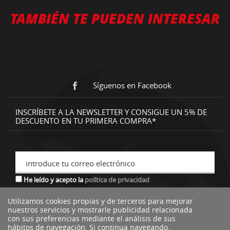
TAMBIÉN TE PUEDEN INTERESAR
Síguenos en Facebook
INSCRÍBETE A LA NEWSLETTER Y CONSIGUE UN 5% DE
DESCUENTO EN TU PRIMERA COMPRA*
introduce tu correo electrónico
He leído y acepto la
política de privacidad
Utilizamos cookies propias y de terceros para mejorar
nuestros servicios y mostrarle publicidad relacionada
*descuento no acumulable a otras ofertas o promociones.
con sus preferencias mediante el análisis de sus
hábitos de navegación. Si continua navegando,