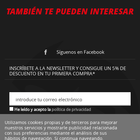
TAMBIÉN TE PUEDEN INTERESAR
Síguenos en Facebook
INSCRÍBETE A LA NEWSLETTER Y CONSIGUE UN 5% DE
DESCUENTO EN TU PRIMERA COMPRA*
introduce tu correo electrónico
He leído y acepto la
política de privacidad
Utilizamos cookies propias y de terceros para mejorar
nuestros servicios y mostrarle publicidad relacionada
*descuento no acumulable a otras ofertas o promociones.
con sus preferencias mediante el análisis de sus
hábitos de navegación. Si continua navegando,