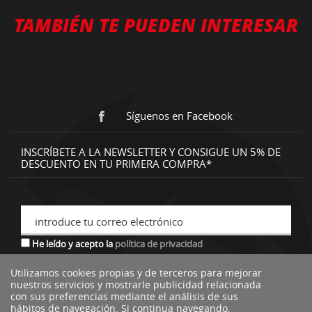
TAMBIÉN TE PUEDEN INTERESAR
Síguenos en Facebook
INSCRÍBETE A LA NEWSLETTER Y CONSIGUE UN 5% DE
DESCUENTO EN TU PRIMERA COMPRA*
introduce tu correo electrónico
He leído y acepto la
política de privacidad
Utilizamos cookies propias y de terceros para mejorar
nuestros servicios y mostrarle publicidad relacionada
*descuento no acumulable a otras ofertas o promociones.
con sus preferencias mediante el análisis de sus
hábitos de navegación. Si continua navegando,