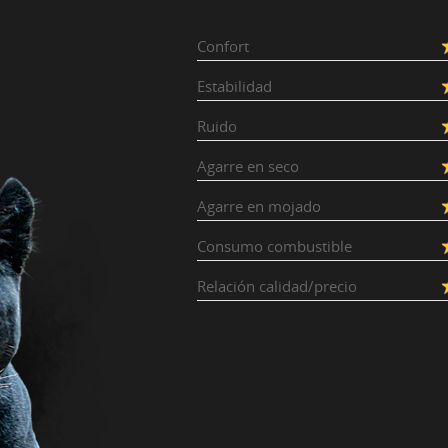
Confort
Estabilidad
Ruido
Agarre en seco
Agarre en mojado
Consumo combustible
Relación calidad/precio