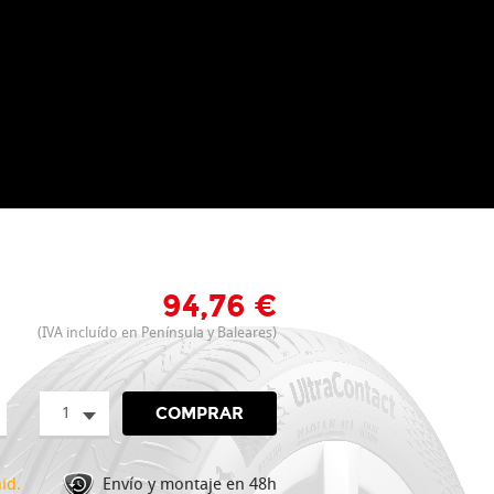
94,76 €
(IVA incluído en Península y Baleares)
1
COMPRAR
id.
Envío y montaje en 48h