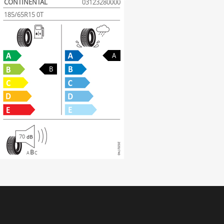
CONTINENTAL
03123280000
185/65R15 0T
A
B
70
B
A
C