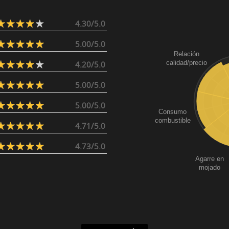
4.30/5.0
5.00/5.0
Relación
calidad/precio
4.20/5.0
5.00/5.0
5.00/5.0
Consumo
combustible
4.71/5.0
4.73/5.0
Agarre en
mojado