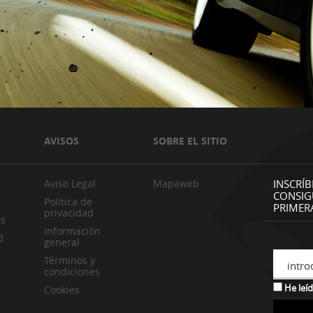
AVISOS
SOBRE EL SITIO
Aviso Legal
Mapaweb
INSCRÍB
CONSIG
Política de
PRIMER
privacidad
es
Información
d
general
Términos y
intro
condiciones
He leíd
Cookies