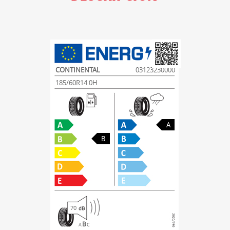
CONTINENTAL
03123230000
185/60R14 0H
A
B
70
B
A
C