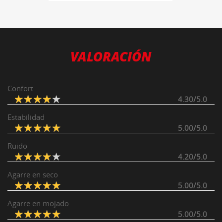
VALORACIÓN
Confort
4.30/5.0
Estabilidad
5.00/5.0
Ruido
4.20/5.0
Agarre en seco
5.00/5.0
Agarre en mojado
5.00/5.0