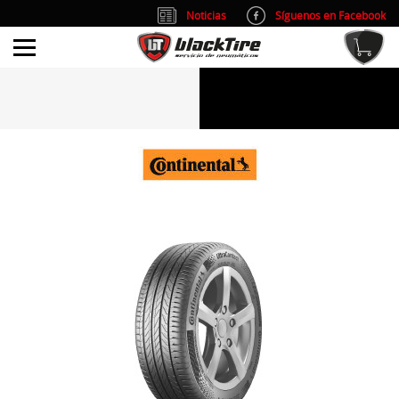
Noticias
Síguenos en Facebook
info@blacktire.es
914 353 309
Atención al cliente: L/V 9:00-14:00 y 15:00-19:00