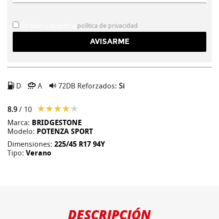
He leído y acepto la
política de privacidad
D
A
72DB
Reforzados:
Si
8.9
/ 10
Marca:
BRIDGESTONE
Modelo:
POTENZA SPORT
Dimensiones:
225/45 R17 94Y
Tipo:
Verano
DESCRIPCIÓN