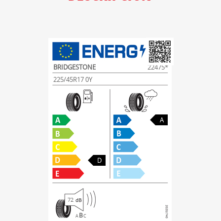
BRIDGESTONE
22475*
225/45R17 0Y
A
D
72
B
A
C