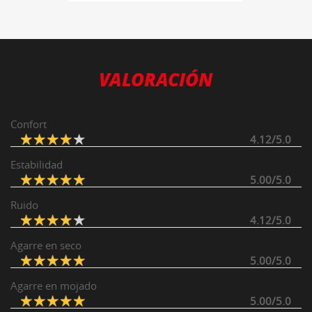
VALORACIÓN
Confort
4.12/5.0
Estabilidad
5.00/5.0
Ruido
4.12/5.0
Agarre en seco
5.00/5.0
Agarre en mojado
5.00/5.0