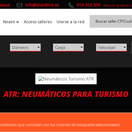
info@blacktire.es
914 353 309
cebook
Atención al cliente:
Nexen
Acceso talleres
Unirse a la red
ATR: NEUMÁTICOS PARA TURISMO
oductos que coincidan con los criterios de búsqueda seleccionados.