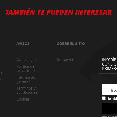
TAMBIÉN TE PUEDEN INTERESAR
AVISOS
SOBRE EL SITIO
Aviso Legal
Mapaweb
INSCRÍB
CONSIG
Política de
PRIMER
privacidad
es
Información
d
general
Términos y
intro
condiciones
He leíd
Cookies